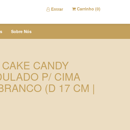
Carrinho (
0
)
Entrar
s
Sobre Nós
I CAKE CANDY
ULADO P/ CIMA
RANCO (D 17 CM |