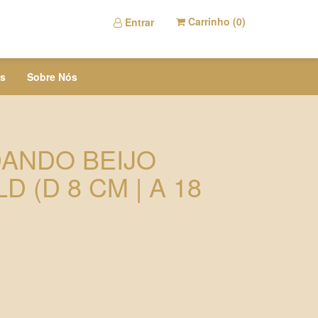
Carrinho (
0
)
Entrar
s
Sobre Nós
ANDO BEIJO
 (D 8 CM | A 18