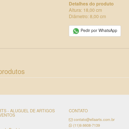
Detalhes do produto
Altura: 18,00 cm
Diâmetro: 8,00 cm
Pedir por WhatsApp
produtos
RTS - ALUGUEL DE ARTIGOS
CONTATO
VENTOS
contato@ellaarts.com.br
(11)9.6608-7139