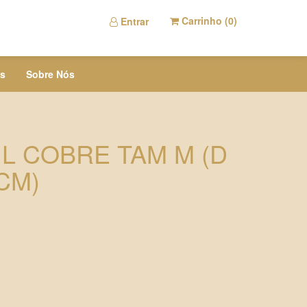
Carrinho (
0
)
Entrar
s
Sobre Nós
L COBRE TAM M (D
 CM)