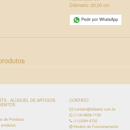
Diâmetro: 20,00 cm
Pedir por WhatsApp
produtos
RTS - ALUGUEL DE ARTIGOS
CONTATO
VENTOS
contato@ellaarts.com.br
(11)9.6608-7139
as de Produtos
(11)3294-5732
 produtos
Horário de Funcionamento: