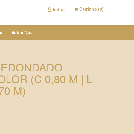
Carrinho (
0
)
Entrar
s
Sobre Nós
REDONDADO
LOR (C 0,80 M | L
,70 M)