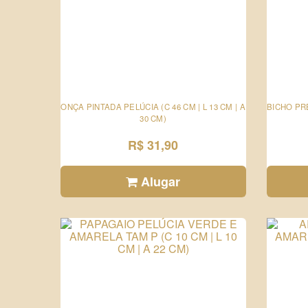
ONÇA PINTADA PELÚCIA (C 46 CM | L 13 CM | A
BICHO PR
30 CM)
R$ 31,90
Alugar