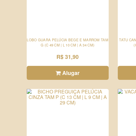
LOBO GUARA PELÚCIA BEGE E MARROM TAM
TATU CA
G (C 49 CM | L 10 CM | A 34 CM)
(
R$ 31,90
Alugar