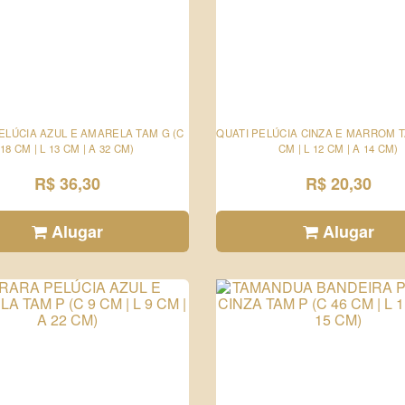
ELÚCIA AZUL E AMARELA TAM G (C
QUATI PELÚCIA CINZA E MARROM T
18 CM | L 13 CM | A 32 CM)
CM | L 12 CM | A 14 CM)
R$ 36,30
R$ 20,30
Alugar
Alugar