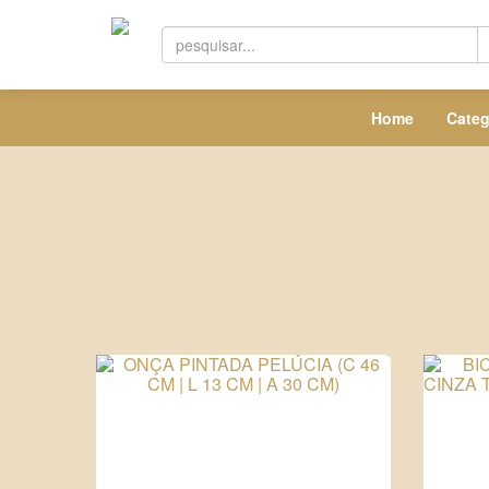
Home
Categ