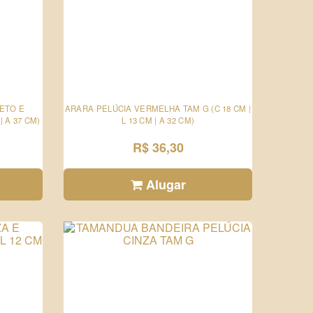
ETO E
ARARA PELÚCIA VERMELHA TAM G (C 18 CM |
| A 37 CM)
L 13 CM | A 32 CM)
R$ 36,30
Alugar