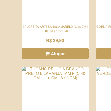
CALOPSITA ARTESANAL AMARELO (C 35 CM |
GORILA PE
L 10 CM | A 22 CM)
R$ 39,90
Alugar