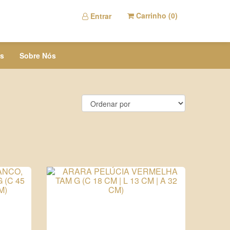
Carrinho (
0
)
Entrar
s
Sobre Nós