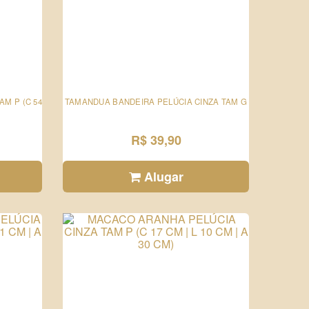
AM P (C 54
TAMANDUA BANDEIRA PELÚCIA CINZA TAM G
R$ 39,90
Alugar