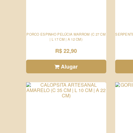
PORCO ESPINHO PELÚCIA MARROM (C 27 CM
SERPENTE
| L 17 CM | A 12 CM)
R$ 22,90
Alugar